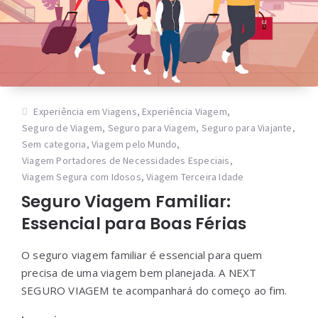
Experiência em Viagens
,
Experiência Viagem
,
Seguro de Viagem
,
Seguro para Viagem
,
Seguro para Viajante
,
Sem categoria
,
Viagem pelo Mundo
,
Viagem Portadores de Necessidades Especiais
,
Viagem Segura com Idosos
,
Viagem Terceira Idade
Seguro Viagem Familiar:
Essencial para Boas Férias
O seguro viagem familiar é essencial para quem
precisa de uma viagem bem planejada. A NEXT
SEGURO VIAGEM te acompanhará do começo ao fim.