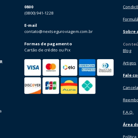
0800
Condiçõ
(0800) 941-1228
Formulá
E-mail
contato@nextseguroviagem.com.br
Sobre 
Formas de pagamento
Conte
Cartão de crédito ou Pix
Blog
VR
Artigos
Fale c
Cancela
Reembo
a
F.A.Q.
Área do
Polític