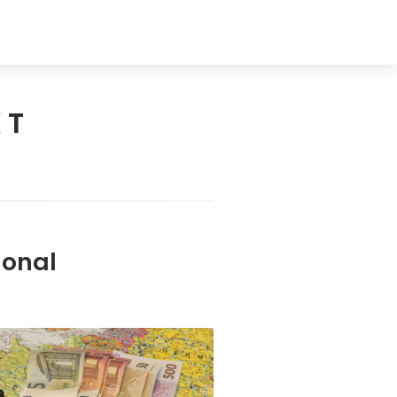
XT
ional