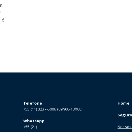
n.
é
s é
Telefone
Home
+55 (11) 3237-5006 (09h00-18h00)
Seguro
WhatsApp
+55 (21)
Nossos