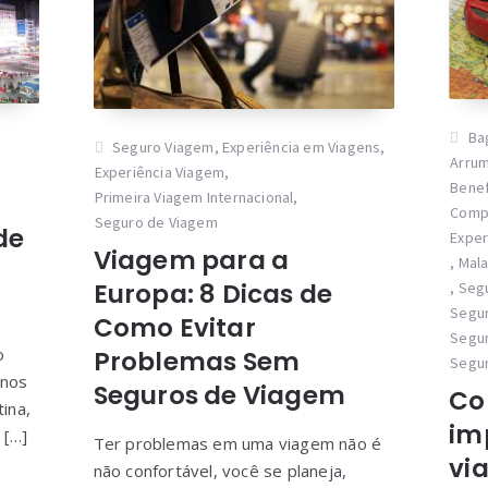
Ba
Seguro Viagem
,
Experiência em Viagens
,
Arrum
Experiência Viagem
,
Benef
Primeira Viagem Internacional
,
Comp
Seguro de Viagem
de
Exper
Viagem para a
,
Mal
Europa: 8 Dicas de
,
Seg
Segur
Como Evitar
Segur
o
Problemas Sem
Segur
enos
Seguros de Viagem
Co
tina,
im
 […]
Ter problemas em uma viagem não é
vi
não confortável, você se planeja,