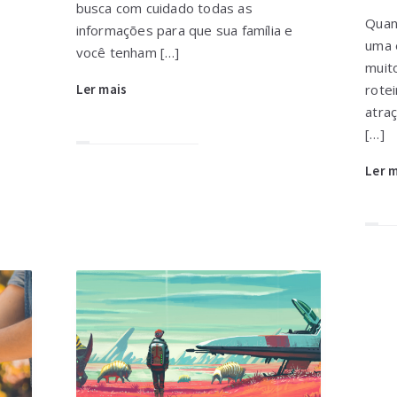
busca com cuidado todas as
Quan
informações para que sua família e
uma 
você tenham […]
muit
Ler mais
rote
atra
[…]
Ler 