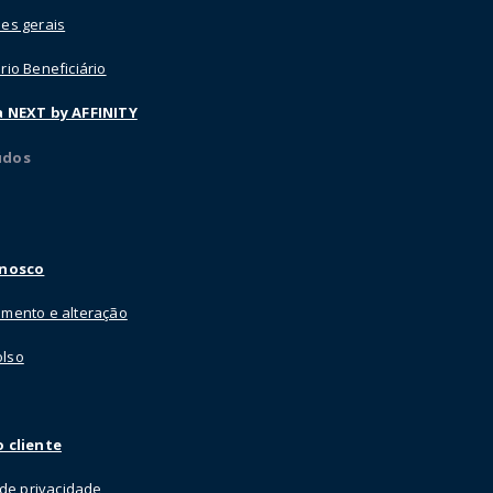
es gerais
rio Beneficiário
a NEXT by AFFINITY
údos
onosco
mento e alteração
lso
 cliente
a de privacidade