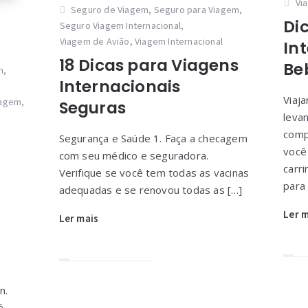
Vi
Seguro de Viagem
,
Seguro para Viagem
,
Di
Seguro Viagem Internacional
,
Viagem de Avião
,
Viagem Internacional
In
18 Dicas para Viagens
Be
m
,
Internacionais
Viaj
iagem
,
Seguras
leva
,
comp
Segurança e Saúde 1. Faça a checagem
você
com seu médico e seguradora.
carr
Verifique se você tem todas as vacinas
para 
adequadas e se renovou todas as […]
Ler 
Ler mais
m
n.
é