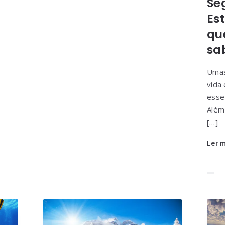
Se
Es
qu
sa
Umas
vida 
esse
Além
[…]
Ler 