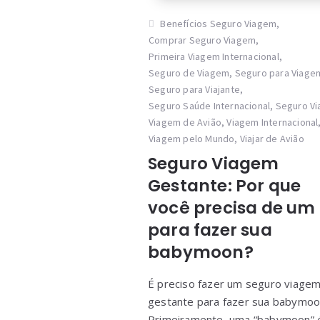
Benefícios Seguro Viagem
,
Comprar Seguro Viagem
,
Primeira Viagem Internacional
,
Seguro de Viagem
,
Seguro para Viage
Seguro para Viajante
,
Seguro Saúde Internacional
,
Seguro V
Viagem de Avião
,
Viagem Internacional
Viagem pelo Mundo
,
Viajar de Avião
Seguro Viagem
Gestante: Por que
você precisa de um
para fazer sua
babymoon?
É preciso fazer um seguro viage
gestante para fazer sua babymoo
Primeiramente, uma “babymoon” 