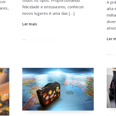
todos os tipos. Proporcionando
 por
A pr
felicidade e entusiasmo, conhecer
ares,
alta
novos lugares é uma das […]
milh
dive
Ler mais
ativi
Ler 