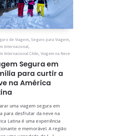
guro de Viagem
,
Seguro para Viagem
,
m Internacional
,
m Internacional Chile
,
Viagem na Neve
agem Segura em
ília para curtir a
ve na América
tina
arar uma viagem segura em
ia para desfrutar da neve na
ica Latina é uma experiência
ionante e memorável. A região
ece uma variedade de […]