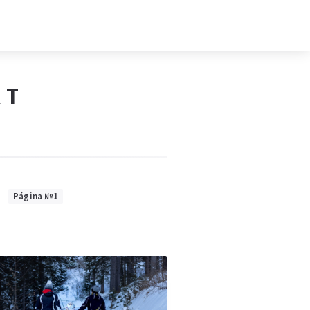
XT
Página №1
l