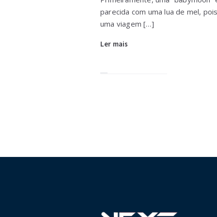
parecida com uma lua de mel, poi
uma viagem […]
Ler mais
Paginação
de
posts