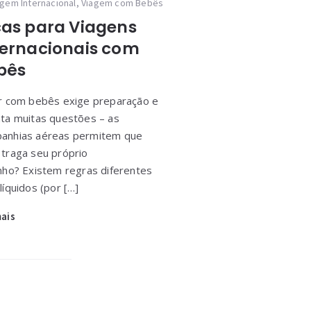
agem Internacional
,
Viagem com Bebês
cas para Viagens
ternacionais com
bês
ar com bebês exige preparação e
nta muitas questões – as
anhias aéreas permitem que
 traga seu próprio
inho? Existem regras diferentes
líquidos (por […]
mais