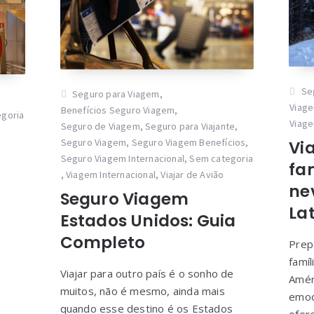
Se
Seguro para Viagem
,
Viage
Benefícios Seguro Viagem
,
goria
Viage
Seguro de Viagem
,
Seguro para Viajante
,
Seguro Viagem
,
Seguro Viagem Benefícios
,
Vi
Seguro Viagem Internacional
,
Sem categoria
fam
,
Viagem Internacional
,
Viajar de Avião
ne
Seguro Viagem
La
Estados Unidos: Guia
Completo
Prep
famíl
Viajar para outro país é o sonho de
Amér
muitos, não é mesmo, ainda mais
emoc
quando esse destino é os Estados
ofer