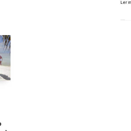
Ler 
o