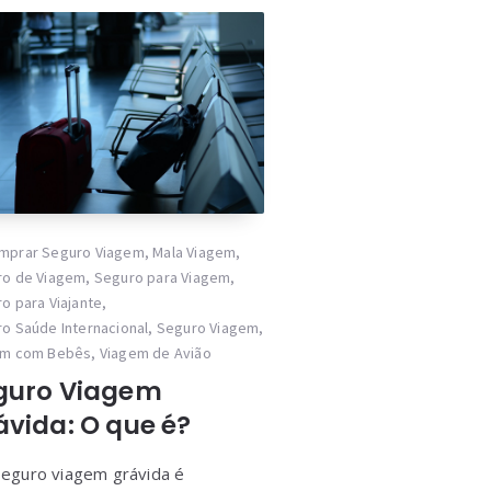
mprar Seguro Viagem
,
Mala Viagem
,
ro de Viagem
,
Seguro para Viagem
,
o para Viajante
,
o Saúde Internacional
,
Seguro Viagem
,
em com Bebês
,
Viagem de Avião
guro Viagem
ávida: O que é?
eguro viagem grávida é