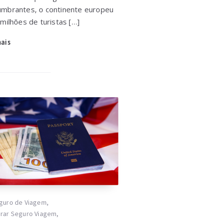
umbrantes, o continente europeu
 milhões de turistas […]
mais
guro de Viagem
,
rar Seguro Viagem
,