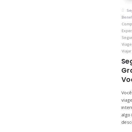
Se
Benef
Comp
Exper
Segur
Viage
Viaja
Se
Gr
Vo
Você
viag
inte
algo
desc