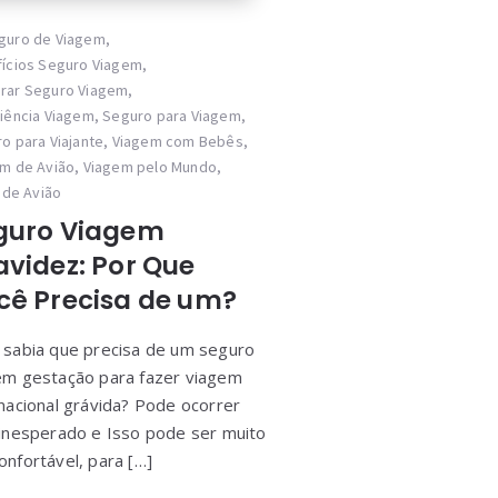
guro de Viagem
,
ícios Seguro Viagem
,
rar Seguro Viagem
,
iência Viagem
,
Seguro para Viagem
,
o para Viajante
,
Viagem com Bebês
,
m de Avião
,
Viagem pelo Mundo
,
r de Avião
guro Viagem
avidez: Por Que
cê Precisa de um?
 sabia que precisa de um seguro
em gestação para fazer viagem
rnacional grávida? Pode ocorrer
 inesperado e Isso pode ser muito
onfortável, para […]