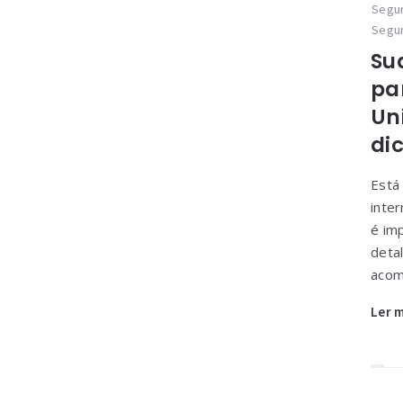
Segur
Segur
Su
pa
Un
di
Está
inte
é im
detal
acom
Ler 