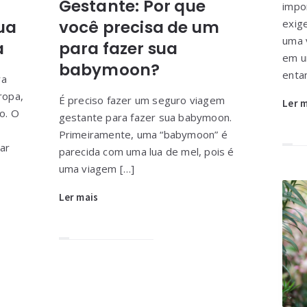
Gestante: Por que
impo
ua
você precisa de um
exig
uma 
a
para fazer sua
em u
babymoon?
entan
ra
ropa,
É preciso fazer um seguro viagem
Ler 
o. O
gestante para fazer sua babymoon.
Primeiramente, uma “babymoon” é
ar
parecida com uma lua de mel, pois é
uma viagem […]
Ler mais