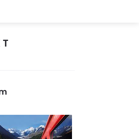
XT
em