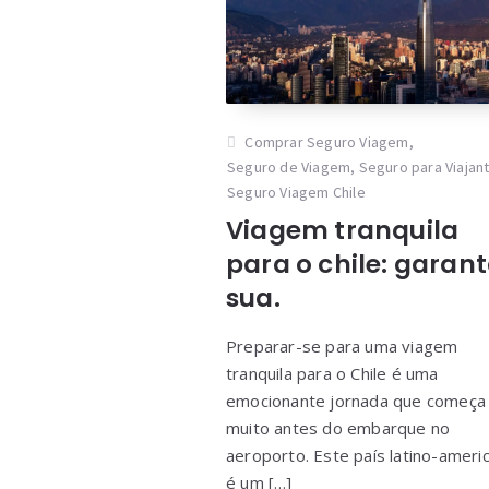
Comprar Seguro Viagem
,
Seguro de Viagem
,
Seguro para Viajan
Seguro Viagem Chile
Viagem tranquila
para o chile: garant
sua.
Preparar-se para uma viagem
tranquila para o Chile é uma
emocionante jornada que começa
muito antes do embarque no
aeroporto. Este país latino-ameri
é um […]