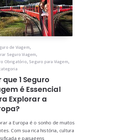
guro de Viagem
,
rar Seguro Viagem
,
o Obrigatório
,
Seguro para Viagem
,
categoria
r que 1 Seguro
agem é Essencial
ra Explorar a
ropa?
orar a Europa é o sonho de muitos
ntes. Com sua rica história, cultura
sificada e paisagens