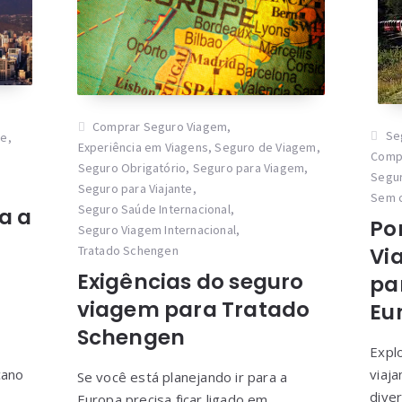
Comprar Seguro Viagem
,
Se
te
,
Experiência em Viagens
,
Seguro de Viagem
,
Comp
Seguro Obrigatório
,
Seguro para Viagem
,
Segur
Seguro para Viajante
,
Sem 
Seguro Saúde Internacional
,
a a
Po
Seguro Viagem Internacional
,
Vi
Tratado Schengen
Exigências do seguro
pa
viagem para Tratado
Eu
Schengen
Expl
cano
viaja
Se você está planejando ir para a
diver
Europa precisa ficar ligado em