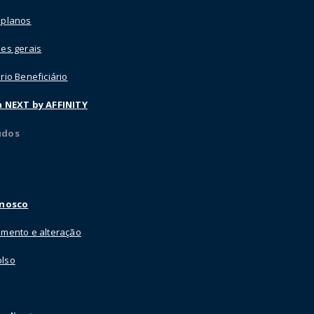
 planos
es gerais
rio Beneficiário
a NEXT by AFFINITY
údos
onosco
mento e alteração
lso