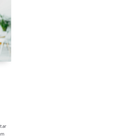
tar
em