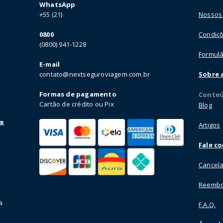
WhatsApp
+55 (21)
Nossos
0800
Condiçõ
(0800) 941-1228
Formulá
E-mail
contato@nextseguroviagem.com.br
Sobre 
Formas de pagamento
Conte
Cartão de crédito ou Pix
Blog
VR
Artigos
Fale c
Cancela
Reembo
a
F.A.Q.