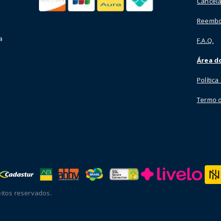
Cancela
Reembo
a
F.A.Q.
Área do
Polític
Termo 
itos reservados.