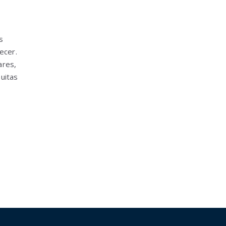
s
ecer.
ares,
uitas