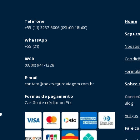
Telefone
Home
+55 (11) 3237-5006 (09h00-18h00)
Seguro
WhatsApp
+55 (21)
Nossos
0800
Condiçõ
(0800) 941-1228
Formulá
E-mail
contato@nextseguroviagem.com.br
Sobre 
Formas de pagamento
Conte
Cartão de crédito ou Pix
Blog
VR
Artigos
Fale c