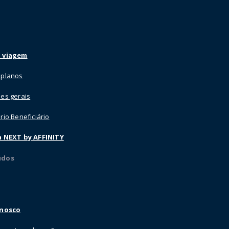
 viagem
 planos
es gerais
rio Beneficiário
a NEXT by AFFINITY
údos
onosco