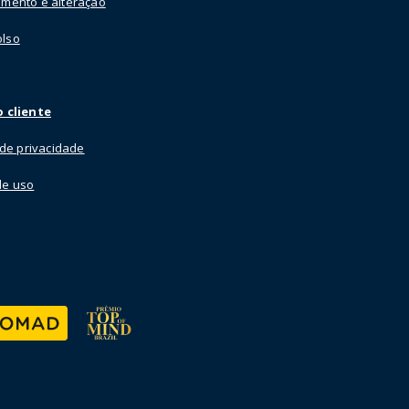
mento e alteração
lso
 cliente
a de privacidade
de uso