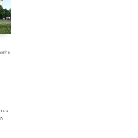
manha
ordo
en