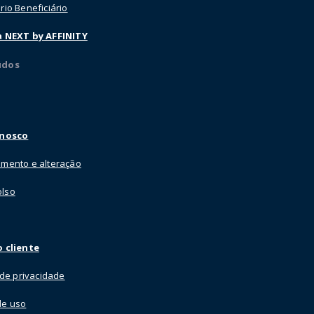
rio Beneficiário
a NEXT by AFFINITY
údos
onosco
mento e alteração
lso
 cliente
a de privacidade
de uso