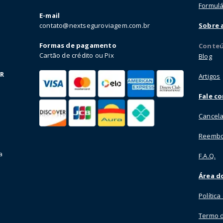
Formulá
E-mail
contato@nextseguroviagem.com.br
Sobre 
Formas de pagamento
Conte
Cartão de crédito ou Pix
Blog
VR
Artigos
Fale c
Cancela
Reembo
a
F.A.Q.
Área do
Polític
Termo 