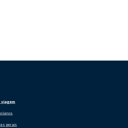
 viagem
 planos
es gerais