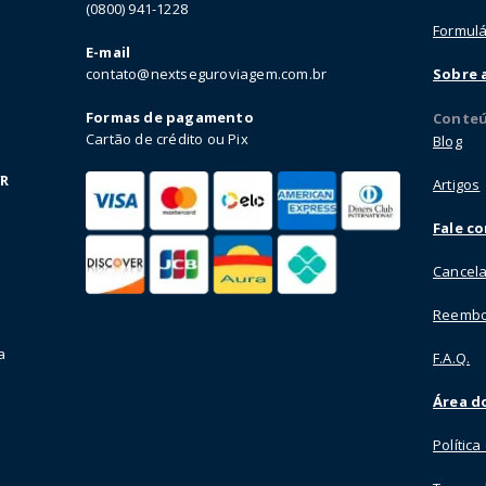
(0800) 941-1228
Formulá
E-mail
contato@nextseguroviagem.com.br
Sobre 
Formas de pagamento
Conte
Cartão de crédito ou Pix
Blog
VR
Artigos
Fale c
Cancela
Reembo
a
F.A.Q.
Área do
Polític