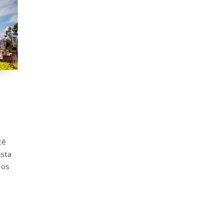
cê
esta
jos