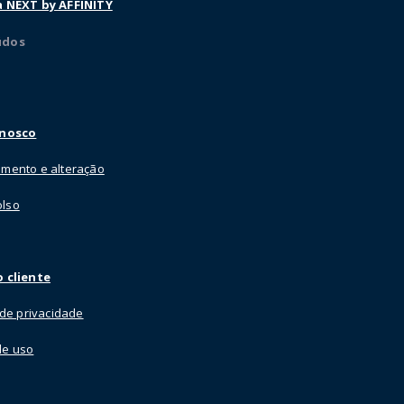
a NEXT by AFFINITY
údos
onosco
mento e alteração
lso
 cliente
a de privacidade
de uso