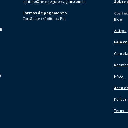
contato@nextseguroviagem.com.br
Sobre 
Formas de pagamento
Conte
Cartão de crédito ou Pix
Blog
VR
Artigos
Fale c
Cancela
Reembo
a
F.A.Q.
Área do
Polític
Termo 