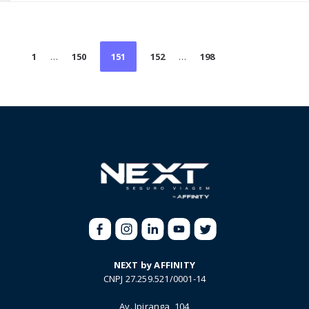
Paginação
1
…
150
151
152
…
198
de
posts
NEXT by AFFINITY
CNPJ 27.259.521/0001-14
Av. Ipiranga, 104